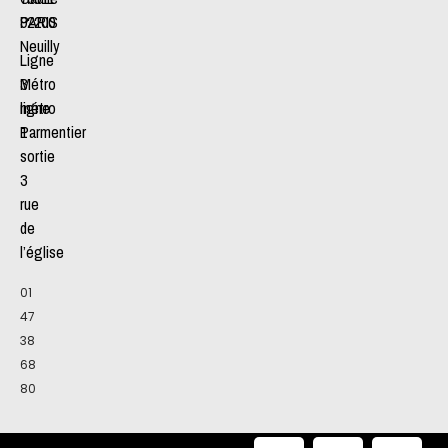
92200
PARIS
Neuilly
Ligne
Métro
3
ligne
métro
1
Parmentier
sortie
3
rue
de
l’église
01
47
38
68
80