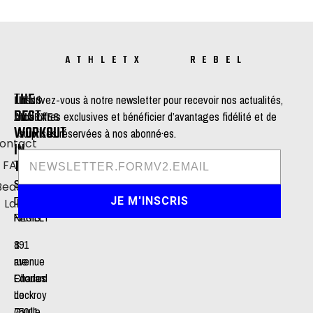
ATHLETX REBEL
THE
LIENS
Inscrivez-vous à notre newsletter pour recevoir nos actualités,
BEST
ANNEXES
nos offres exclusives et bénéficier d’avantages fidélité et de
WORKOUT
surprises réservées à nos abonné·es.
ontact
IN
TOWN
FAQ
STUDIO
STUDIO
Beauty
DE
DE
JE M'INSCRIS
Lab
NEUILLY
PARIS
191
8
avenue
rue
Charles
Edouard
de
Lockroy
Gaulle
75011