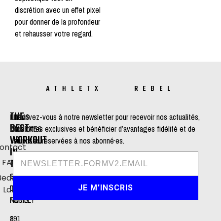
discrétion avec un effet pixel
pour donner de la profondeur
et rehausser votre regard.
ATHLETX REBEL
THE
LIENS
Inscrivez-vous à notre newsletter pour recevoir nos actualités,
BEST
ANNEXES
nos offres exclusives et bénéficier d’avantages fidélité et de
WORKOUT
surprises réservées à nos abonné·es.
ontact
IN
TOWN
FAQ
STUDIO
STUDIO
Beauty
DE
DE
JE M'INSCRIS
Lab
NEUILLY
PARIS
191
8