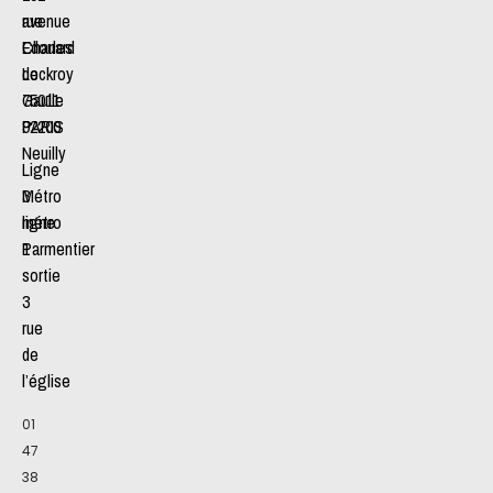
avenue
rue
Charles
Edouard
de
Lockroy
Gaulle
75011
92200
PARIS
Neuilly
Ligne
Métro
3
ligne
métro
1
Parmentier
sortie
3
rue
de
l’église
01
47
38