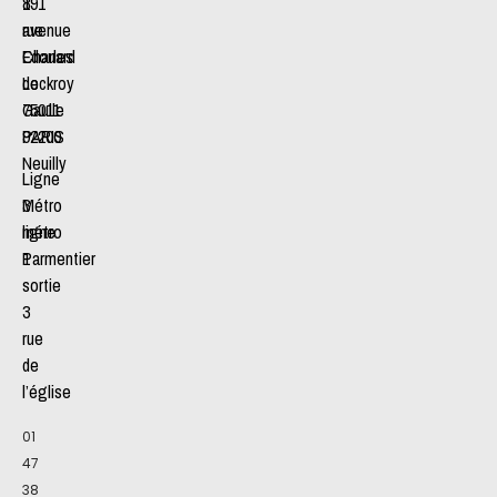
191
8
avenue
rue
Charles
Edouard
de
Lockroy
Gaulle
75011
92200
PARIS
Neuilly
Ligne
Métro
3
ligne
métro
1
Parmentier
sortie
3
rue
de
l’église
01
47
38