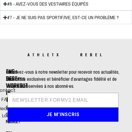
#6 - AVEZ-VOUS DES VESTIAIRES ÉQUIPÉS
#7 - JE NE SUIS PAS SPORTIF/IVE, EST-CE UN PROBLÈME ?
ATHLETX REBEL
THE
LIENS
Inscrivez-vous à notre newsletter pour recevoir nos actualités,
BEST
ANNEXES
nos offres exclusives et bénéficier d’avantages fidélité et de
WORKOUT
surprises réservées à nos abonné·es.
ontact
IN
TOWN
FAQ
STUDIO
STUDIO
Beauty
DE
DE
JE M'INSCRIS
Lab
NEUILLY
PARIS