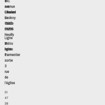
191
8
avenue
rue
Charles
Edouard
de
Lockroy
Gaulle
75011
92200
PARIS
Neuilly
Ligne
Métro
3
ligne
métro
1
Parmentier
sortie
3
rue
de
l’église
01
47
38