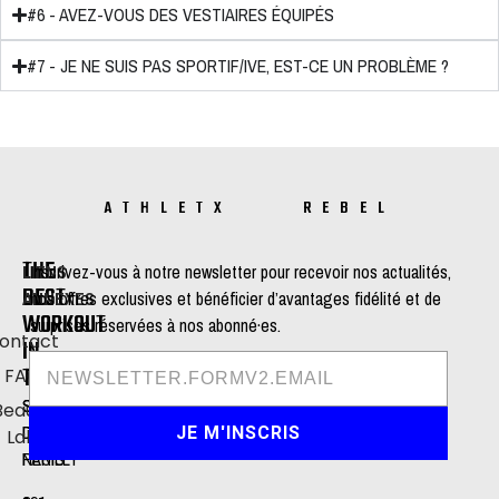
#6 - AVEZ-VOUS DES VESTIAIRES ÉQUIPÉS
#7 - JE NE SUIS PAS SPORTIF/IVE, EST-CE UN PROBLÈME ?
ATHLETX REBEL
THE
LIENS
Inscrivez-vous à notre newsletter pour recevoir nos actualités,
BEST
ANNEXES
nos offres exclusives et bénéficier d’avantages fidélité et de
WORKOUT
surprises réservées à nos abonné·es.
ontact
IN
TOWN
FAQ
STUDIO
STUDIO
Beauty
DE
DE
JE M'INSCRIS
Lab
NEUILLY
PARIS