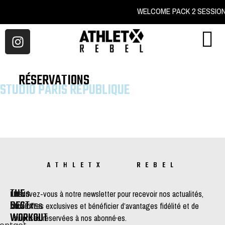
WELCOME PACK 2 S
RÉSERVATIONS
STUDIO PARIS RÉPUBLIQUE
ATHLETX REBEL
THE
LIENS
Inscrivez-vous à notre newsletter pour recevoir nos actualités,
BEST
ANNEXES
nos offres exclusives et bénéficier d’avantages fidélité et de
WORKOUT
surprises réservées à nos abonné·es.