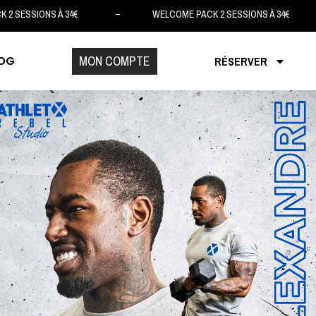
CK 2 SESSIONS À 34€ – WELCOME PACK 2 SESSIONS À 34
MON COMPTE
OG
RÉSERVER