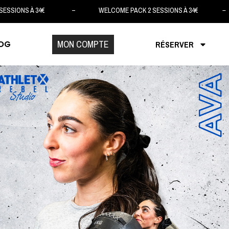
2 SESSIONS À 34€ – WELCOME PACK 2 SESSIONS À 34€ – 
MON COMPTE
OG
RÉSERVER