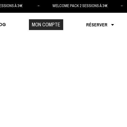
SIONS À 34€ – WELCOME PACK 2 SESSIONS À 34€ – WELC
MON COMPTE
OG
RÉSERVER