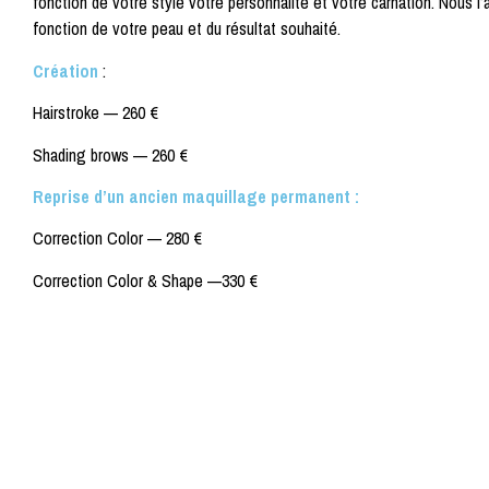
fonction de votre style votre personnalité et votre carnation. Nous l
fonction de votre peau et du résultat souhaité.
Création
:
Hairstroke —
260 €
Shading brows —
260 €
Reprise d’un ancien maquillage permanent :
Correction Color —
280 €
Correction Color & Shape —
330 €