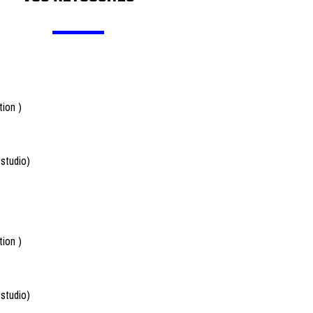
tion )
 studio)
tion )
 studio)