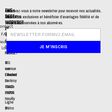
THE
LIENS
Inscrivez-vous à notre newsletter pour recevoir nos actualités,
BEST
ANNEXES
nos offres exclusives et bénéficier d’avantages fidélité et de
WORKOUT
surprises réservées à nos abonné·es.
ontact
IN
TOWN
FAQ
STUDIO
STUDIO
Beauty
DE
DE
JE M'INSCRIS
Lab
NEUILLY
PARIS
191
8
avenue
rue
Charles
Edouard
de
Lockroy
Gaulle
75011
92200
PARIS
Neuilly
Ligne
Métro
3