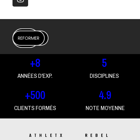
SKILL
LIFT
DISCIPLINES
BOOTCAMP
HYROX
REFORMER
AthletX
AthletX
+
8
5
ANNÉES D'EXP.
DISCIPLINES
+
500
4
.9
CLIENTS FORMÉS
NOTE MOYENNE
ATHLETX REBEL