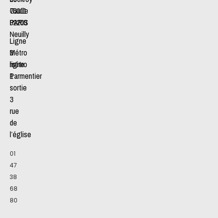
Gaulle
75011
92200
PARIS
Neuilly
Ligne
Métro
3
ligne
métro
1
Parmentier
sortie
3
rue
de
l’église
01
47
38
68
80