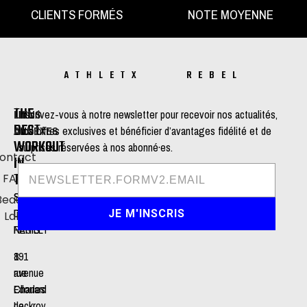
CLIENTS FORMÉS
NOTE MOYENNE
ATHLETX REBEL
THE
LIENS
Inscrivez-vous à notre newsletter pour recevoir nos actualités,
BEST
ANNEXES
nos offres exclusives et bénéficier d’avantages fidélité et de
WORKOUT
surprises réservées à nos abonné·es.
ontact
IN
TOWN
FAQ
STUDIO
STUDIO
Beauty
DE
DE
JE M'INSCRIS
Lab
NEUILLY
PARIS
191
8
avenue
rue
Charles
Edouard
de
Lockroy