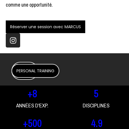
comme une opportunité.
Réserver une session avec MARCUS
CROSS
DISCIPLINES
BOOTCAMP
BOXING
CYCLING
PERSONAL TRAINING
ATHLETX
+
8
5
ANNÉES D'EXP.
DISCIPLINES
+
500
4
.9