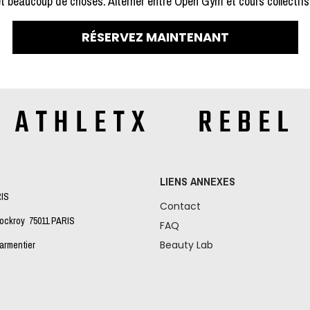
 beaucoup de choses. Alterner entre Open Gym et cours collectifs 
RÉSERVEZ MAINTENANT
ATHLETX REBEL
LIENS ANNEXES
RIS
Contact
Lockroy 75011 PARIS
FAQ
Beauty Lab
Parmentier