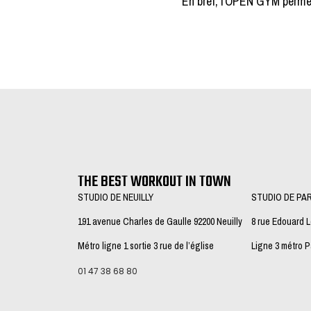
En bref, l’OPEN GYM permet
THE BEST WORKOUT IN TOWN
STUDIO DE NEUILLY
STUDIO DE PA
191 avenue Charles de Gaulle 92200 Neuilly
8 rue Edouard 
Métro ligne 1 sortie 3 rue de l’église
Ligne 3 métro 
01 47 38 68 80