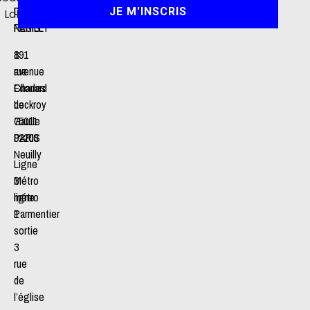
DE
DE
JE M'INSCRIS
Lab
NEUILLY
PARIS
191
8
avenue
rue
Charles
Edouard
de
Lockroy
Gaulle
75011
92200
PARIS
Neuilly
Ligne
Métro
3
ligne
métro
1
Parmentier
sortie
3
rue
de
l’église