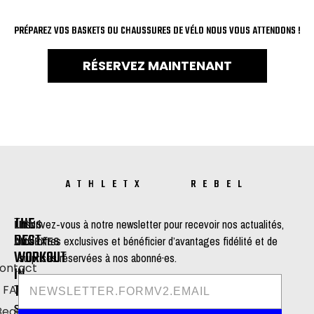
PRÉPAREZ VOS BASKETS OU CHAUSSURES DE VÉLO NOUS VOUS ATTENDONS !
RÉSERVEZ MAINTENANT
ATHLETX REBEL
THE
LIENS
Inscrivez-vous à notre newsletter pour recevoir nos actualités,
BEST
ANNEXES
nos offres exclusives et bénéficier d’avantages fidélité et de
WORKOUT
surprises réservées à nos abonné·es.
ontact
IN
TOWN
FAQ
STUDIO
STUDIO
Beauty